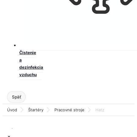
Čistenie
a
dezinfekcia
vzduchu
Úvod
Štartéry
Pracovné stroje
Hatz