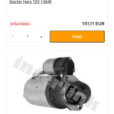
štartér Hatz 12V 1,6kW
151,11 EUR
Na otázku
-
+