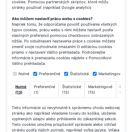
cookies. Pomocou partnerských skriptov, ktoré môžu
stránky používať (napríklad Google analytics
Ako môžem nastaviť prácu webu s cookies?
Napriek tomu, že odporúčame povoliť používanie všetkých
typov cookies, prácu webu s nimi môžete nastaviť podľa
vlastných preferencií pomocou checkboxov zobrazených
nižšie. Po odsúhlasení nastavenia práce s cookies môžete
zmeniť svoje rozhodnutie zmazaním či editáciou cookies
priamo v nastavení Vášho prehliadača. Podrobnejšie
informácie k premazaniu cookies nájdete v Pomocníkovi
Vášho prehliadača.
Nutné
Preferenčné
Štatistické
Marketingové
Nutné
Preferenčné
Štatistické
Marketingové
Neklas
(13)
(1)
(15)
(15)
(7)
Tieto informácie sú nevyhnutné k správnemu chodu webovej
stránky ako napríklad vkladanie tovaru do košíka, uloženie
vyplnených údajov alebo prihlásenie do zákazníckej sekcie.
Tieto cookies umožnia prispôsobiť správanie alebo vzhľad
stránky podľa Vašich potrieb, napríklad voľba jazyka.
Vďaka