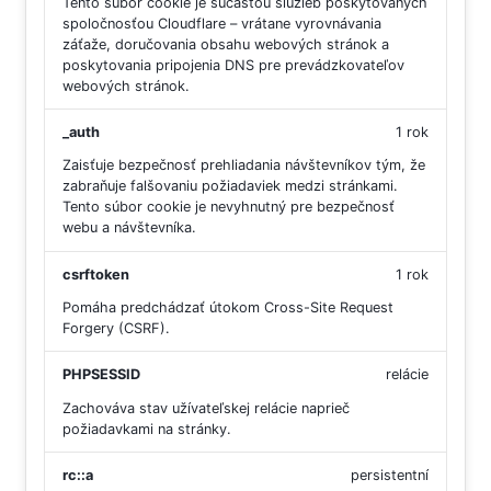
Tento súbor cookie je súčasťou služieb poskytovaných
spoločnosťou Cloudflare – vrátane vyrovnávania
záťaže, doručovania obsahu webových stránok a
poskytovania pripojenia DNS pre prevádzkovateľov
webových stránok.
_auth
1 rok
Zaisťuje bezpečnosť prehliadania návštevníkov tým, že
zabraňuje falšovaniu požiadaviek medzi stránkami.
Tento súbor cookie je nevyhnutný pre bezpečnosť
webu a návštevníka.
csrftoken
1 rok
Pomáha predchádzať útokom Cross-Site Request
Forgery (CSRF).
PHPSESSID
relácie
Zachováva stav užívateľskej relácie naprieč
požiadavkami na stránky.
rc::a
persistentní