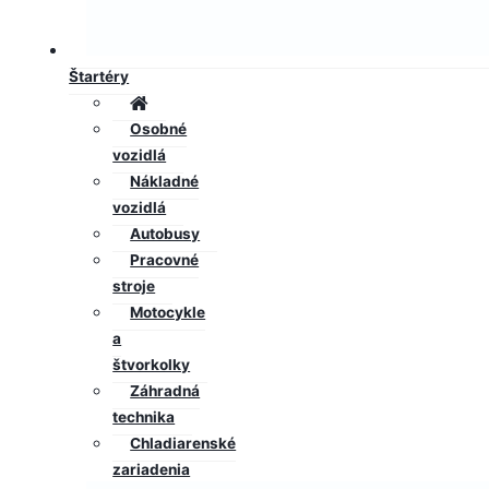
Štartéry
Osobné
vozidlá
Nákladné
vozidlá
Autobusy
Pracovné
stroje
Motocykle
a
štvorkolky
Záhradná
technika
Chladiarenské
zariadenia