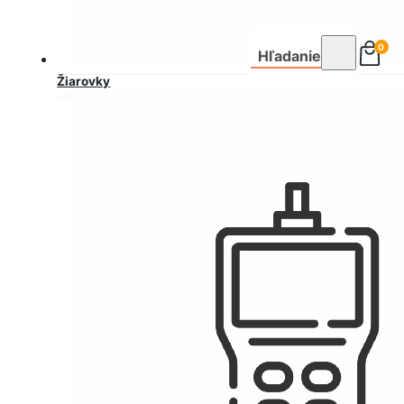
0
Hľadanie
Žiarovky