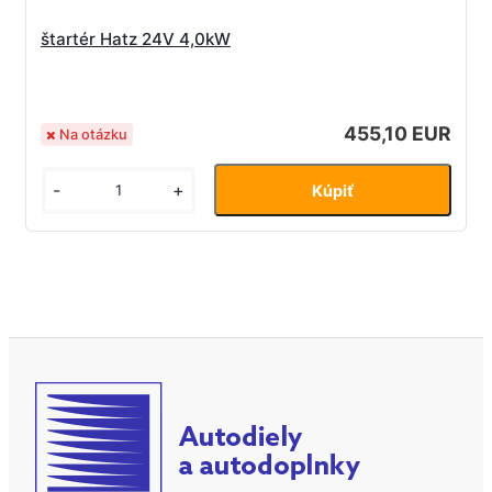
štartér Hatz 24V 4,0kW
455,10 EUR
Na otázku
-
+