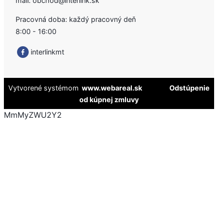
mail:
obchod@interlink.sk
Pracovná doba: každý pracovný deň
8:00 - 16:00
interlinkmt
Vytvorené systémom
www.webareal.sk
Odstúpenie
od kúpnej zmluvy
MmMyZWU2Y2