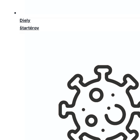
Diely
štartérov