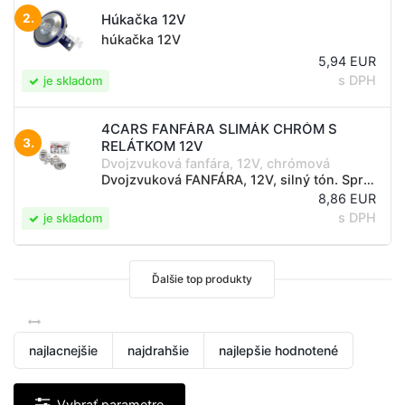
2.
Húkačka 12V
húkačka 12V
5,94 EUR
s DPH
je skladom
4CARS FANFÁRA SLIMÁK CHRÓM S
3.
RELÁTKOM 12V
Dvojzvuková fanfára, 12V, chrómová
Dvojzvuková FANFÁRA, 12V, silný tón. Správne riešenie, keď originálny klaksón nevyhovuje, alebo je nedostatočne hlučný. Vrátane držiaka, skrutiek a relátka. Montáž odporúčame prenechať odborníkovi. MONTÁŽ: zvoľte vhodné miesto vo vnútri motorového...
8,86 EUR
s DPH
je skladom
Ďalšie top produkty
najlacnejšie
najdrahšie
najlepšie hodnotené