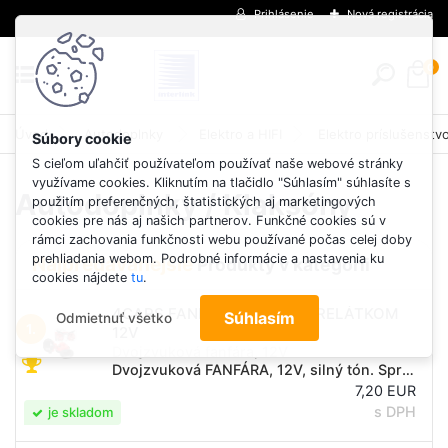
Prihlásenie
Nová registrácia
0
Úvod
Autodoplnky
Elektro a HIFI
Elektro príslušenstv
S cieľom uľahčiť používateľom používať naše webové stránky
využívame cookies. Kliknutím na tlačidlo "Súhlasím" súhlasíte s
Autodoplnky / Klaksóny
použitím preferenčných, štatistických aj marketingových
cookies pre nás aj našich partnerov. Funkčné cookies sú v
rámci zachovania funkčnosti webu používané počas celej doby
prehliadania webom. Podrobné informácie a nastavenia ku
Najpredávanejšie
cookies nájdete
tu
.
4CARS FANFÁRA SLIMÁK S RELÁTKOM
Súhlasím
Odmietnuť všetko
1.
12V
Dvojzvuková fanfára, 12V
Dvojzvuková FANFÁRA, 12V, silný tón. Správne riešenie, keď originálny klaksón nevyhovuje, alebo je nedostatočne hlučný. Vrátane držiaka, skrutiek a relátka. Montáž odporúčame prenechať odborníkovi. MONTÁŽ: zvoľte vhodné miesto vo vnútri motorového...
7,20 EUR
s DPH
je skladom