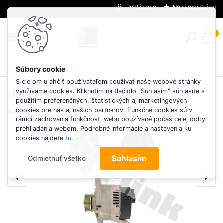
Prihlásenie
Nová registrácia
0
Úvod
Alternátory
alternátor Ducato 1,9TD 75A - AS
S cieľom uľahčiť používateľom používať naše webové stránky
využívame cookies. Kliknutím na tlačidlo "Súhlasím" súhlasíte s
alternátor Ducato 1,9TD 75A - AS
použitím preferenčných, štatistických aj marketingových
cookies pre nás aj našich partnerov. Funkčné cookies sú v
A4006
rámci zachovania funkčnosti webu používané počas celej doby
prehliadania webom. Podrobné informácie a nastavenia ku
cookies nájdete
tu
.
Súhlasím
Odmietnuť všetko