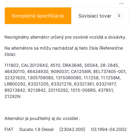
Kompletné špecifikácie
Súvisiaci tovar
0
Neoriginálny alternátor určený pre osobné vozidlá a dosávky.
Na alternátore sa môžu nachádzať aj tieto čísla (Referenčne
čísla):
111802, CAL30126AS, 4510, DRA3646, 56564, 28-2845,
46430110, 46434930, 9090031, CA1258IR, 8EL737405-001,
32321620, 1305709080, 1315060080, 11.1258, 11.1258M,
LRB00292, 63321205, 63321276, 63321361, 63321617,
89213842, 9213842, 20110292, 1015-006RS, 437851,
21292N
Alternátor je použiteľný aj do vozidiel :
FIAT Ducato 1.9 Diesel [230A2.000] 03.1994-04.2002