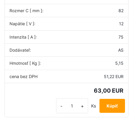
Rozmer C [ mm ]:
82
Napätie [ V ]:
12
Intenzita [ A ]:
75
Dodávateľ:
AS
Hmotnosť [ Kg ]:
5,15
51,22 EUR
63,00 EUR
-
+
Ks