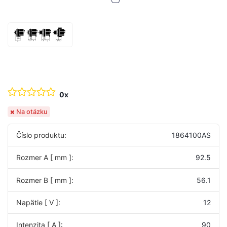
0x
Na otázku
Číslo produktu:
1864100AS
Rozmer A [ mm ]:
92.5
Rozmer B [ mm ]:
56.1
Napätie [ V ]:
12
Intenzita [ A ]:
90