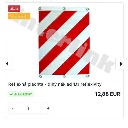
akcia
top produkt
Reflexná plachta - dlhý náklad 1.tr reflexivity
12,88 EUR
je skladom
-
+