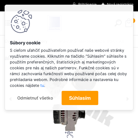
Prihlásenie
Nová registrácia
0
Úvod
Alternátory
alternátor Mercedes C,E 90A - AS
S cieľom uľahčiť používateľom používať naše webové stránky
využívame cookies. Kliknutím na tlačidlo "Súhlasím" súhlasíte s
alternátor Mercedes C,E 90A - AS
použitím preferenčných, štatistických aj marketingových
cookies pre nás aj našich partnerov. Funkčné cookies sú v
rámci zachovania funkčnosti webu používané počas celej doby
prehliadania webom. Podrobné informácie a nastavenia ku
cookies nájdete
tu
.
Súhlasím
Odmietnuť všetko