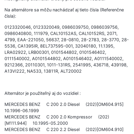
Na alternátore sa môžu nachádzať aj tieto čísla (Referenčne
čísla):
0123320046, 0123320049, 0986039750, 0986039756,
0986040800, 111979, CAL10152AS, CAL10152RS, 2071,
4799, EAA-221050, 56637, 28-0810, 28-2783, 28-3770, 28-
5536, CA1395IR, 8EL737595-001, 32040180, 11.1395,
LRA02922, LRB00301, 0101544802, 0101546402,
0111540002, A0101544802, A0101546402, A0111540002,
9212366, 20110301, 1011-131RS, 2541995, 436718, 439198,
A13VI222, NA533, 13811R, ALT20002
Alternátor je použiteľný aj do vozidiel :
MERCEDES BENZ C 200 2.0 Diesel (202)[OM604.915]
10.1996-06.1999
MERCEDES BENZ C 200 2.0 Kompressor (202)
[M111.944] 10.1995-05.2000
MERCEDES BENZ C 220 2.2 Diesel (202)[OM604.910]