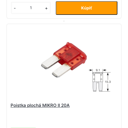
-
+
Poistka plochá MIKRO II 20A