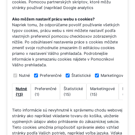
cookies. Pomocou partnerských skriptov, ktoré môžu
stránky používať (napríklad Google analytics
Ako môžem nastaviť prácu webu s cookies?
Napriek tomu, že odporúčame povoliť používanie všetkých
typov cookies, prácu webu s nimi môžete nastaviť podľa
vlastných preferencií pomocou checkboxov zobrazených
nižšie. Po odsúhlasení nastavenia práce s cookies môžete
zmeniť svoje rozhodnutie zmazaním či editáciou cookies
priamo v nastavení Vášho prehliadača. Podrobnejšie
informácie k premazaniu cookies nájdete v Pomocníkovi
Vášho prehliadača.
Nutné
Preferenčné
Štatistické
Marketingové
Nutné
Preferenčné
Štatistické
Marketingové
Neklas
(13)
(1)
(15)
(15)
(7)
Tieto informácie sú nevyhnutné k správnemu chodu webovej
stránky ako napríklad vkladanie tovaru do košíka, uloženie
vyplnených údajov alebo prihlásenie do zákazníckej sekcie.
Tieto cookies umožnia prispôsobiť správanie alebo vzhľad
stránky podľa Vašich potrieb, napríklad voľba jazyka.
Vďaka