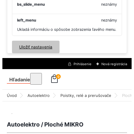
bs_slide_menu
neznámy
left_menu
neznámy
Ukladá informáciu o spôsobe zobrazenia ľavého menu.
Uložiť nastavenia
Prihlásenie
Nová registrácia
0
Hľadanie
Úvod
Autoelektro
Poistky, relé a prerušovače
Ploch
Autoelektro / Ploché MIKRO