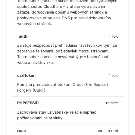
Tento súbor cookie je súčasťou služieb poskytovaných
spoločnosťou Cloudflare – vrátane vyrovnávania
záťaže, doručovania obsahu webových stránok a
poskytovania pripojenia DNS pre prevádzkovateľov
webových stránok.
_auth
1 rok
Zaisťuje bezpečnosť prehliadania návštevníkov tým, že
zabraňuje falšovaniu požiadaviek medzi stránkami.
Tento súbor cookie je nevyhnutný pre bezpečnosť
webu a návštevníka.
csrftoken
1 rok
Pomáha predchádzať útokom Cross-Site Request
Forgery (CSRF).
PHPSESSID
relácie
Zachováva stav užívateľskej relácie naprieč
požiadavkami na stránky.
rc::a
persistentní